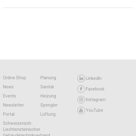
Online Shop
Planung
LinkedIn
News
Sanitär
Facebook
Events
Heizung
Instagram
Newsletter
Spengler
YouTube
Portal
Lüftung
Schweizerisch-
Liechtensteinischer
Gebäudetechnikverband