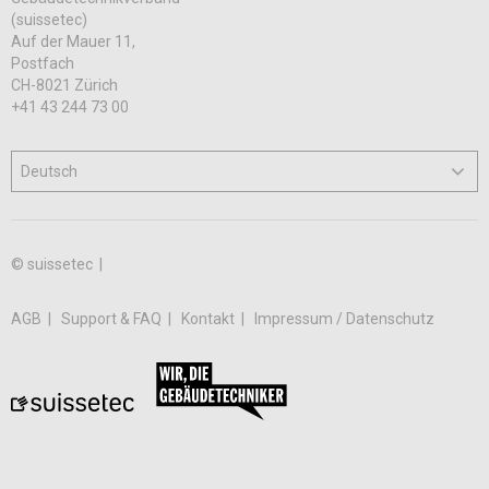
(suissetec)
Auf der Mauer 11,
Postfach
CH-8021 Zürich
+41 43 244 73 00
© suissetec |
AGB
Support & FAQ
Kontakt
Impressum / Datenschutz