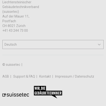
Liechtensteinischer
Gebäudetechnikverband
(suissetec)
Auf der Mauer 11,
Postfach
CH-8021 Zürich
+41 43 244 73 00
© suissetec |
AGB
Support & FAQ
Kontakt
Impressum / Datenschutz