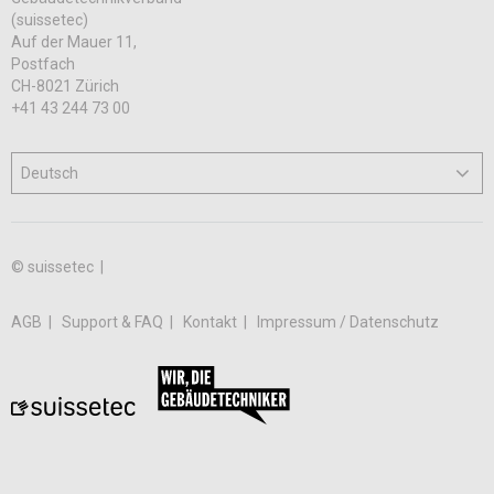
(suissetec)
Auf der Mauer 11,
Postfach
CH-8021 Zürich
+41 43 244 73 00
© suissetec |
AGB
Support & FAQ
Kontakt
Impressum / Datenschutz