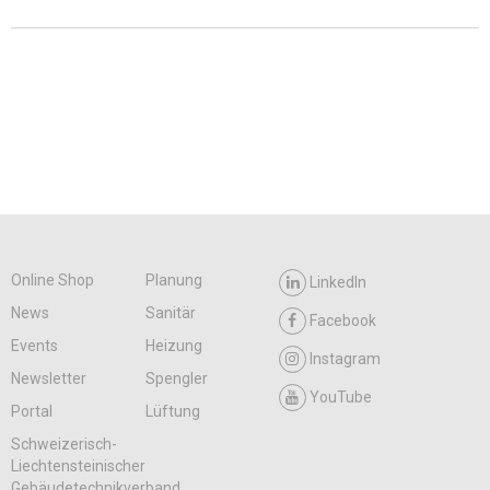
Online Shop
Planung
LinkedIn
News
Sanitär
Facebook
Events
Heizung
Instagram
Newsletter
Spengler
YouTube
Portal
Lüftung
Schweizerisch-
Liechtensteinischer
Gebäudetechnikverband