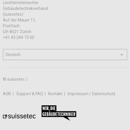
Liechtensteinischer
Gebäudetechnikverband
(suissetec)
Auf der Mauer 11,
Postfach
CH-8021 Zürich
+41 43 244 73 00
© suissetec |
AGB
Support & FAQ
Kontakt
Impressum / Datenschutz