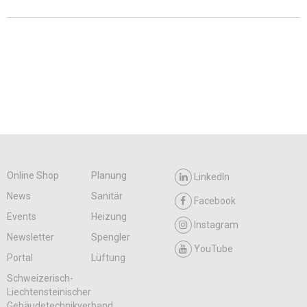
Online Shop
Planung
LinkedIn
News
Sanitär
Facebook
Events
Heizung
Instagram
Newsletter
Spengler
YouTube
Portal
Lüftung
Schweizerisch-
Liechtensteinischer
Gebäudetechnikverband