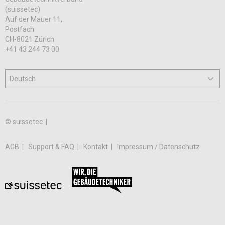
(suissetec)
Auf der Mauer 11,
Postfach
CH-8021 Zürich
+41 43 244 73 00
© suissetec |
AGB
Support & FAQ
Kontakt
Impressum / Datenschutz