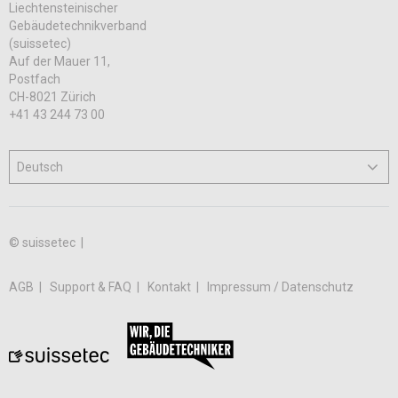
Liechtensteinischer
Gebäudetechnikverband
(suissetec)
Auf der Mauer 11,
Postfach
CH-8021 Zürich
+41 43 244 73 00
© suissetec |
AGB
Support & FAQ
Kontakt
Impressum / Datenschutz