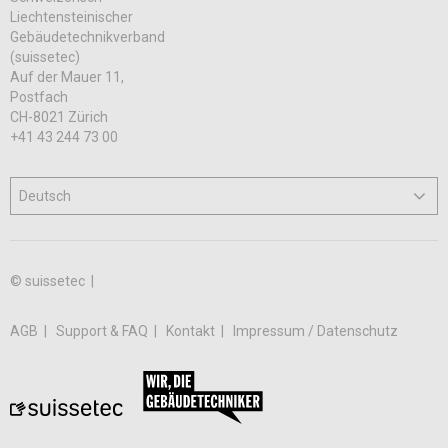
Liechtensteinischer
Gebäudetechnikverband
(suissetec)
Auf der Mauer 11,
Postfach
CH-8021 Zürich
+41 43 244 73 00
© suissetec |
AGB
Support & FAQ
Kontakt
Impressum / Datenschutz