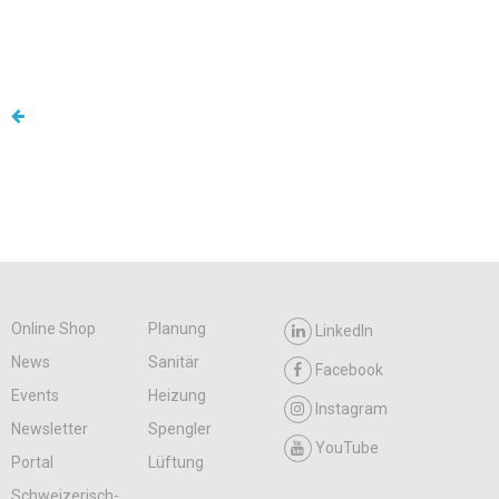
Online Shop
Planung
LinkedIn
News
Sanitär
Facebook
Events
Heizung
Instagram
Newsletter
Spengler
YouTube
Portal
Lüftung
Schweizerisch-