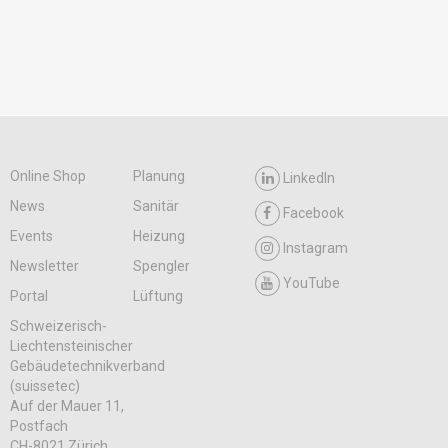
Online Shop
Planung
LinkedIn
News
Sanitär
Facebook
Events
Heizung
Instagram
Newsletter
Spengler
YouTube
Portal
Lüftung
Schweizerisch-
Liechtensteinischer
Gebäudetechnikverband
(suissetec)
Auf der Mauer 11,
Postfach
CH-8021 Zürich