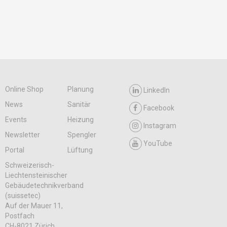
Online Shop
Planung
LinkedIn
News
Sanitär
Facebook
Events
Heizung
Instagram
Newsletter
Spengler
YouTube
Portal
Lüftung
Schweizerisch-
Liechtensteinischer
Gebäudetechnikverband
(suissetec)
Auf der Mauer 11,
Postfach
CH-8021 Zürich