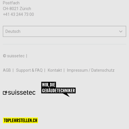
Postfach
CH-8021 Zürich
+41 43 244 73 00
© suissetec |
AGB
Support & FAQ
Kontakt
Impressum / Datenschutz