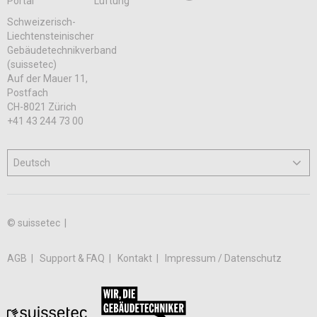
Portal
Lüftung
Schweizerisch-
Liechtensteinischer
Gebäudetechnikverband
(suissetec)
Auf der Mauer 11,
Postfach
CH-8021 Zürich
+41 43 244 73 00
© suissetec |
AGB
Support & FAQ
Kontakt
Impressum / Datenschutz