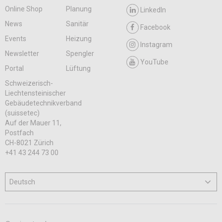
Online Shop
Planung
LinkedIn
News
Sanitär
Facebook
Events
Heizung
Instagram
Newsletter
Spengler
YouTube
Portal
Lüftung
Schweizerisch-
Liechtensteinischer
Gebäudetechnikverband
(suissetec)
Auf der Mauer 11,
Postfach
CH-8021 Zürich
+41 43 244 73 00