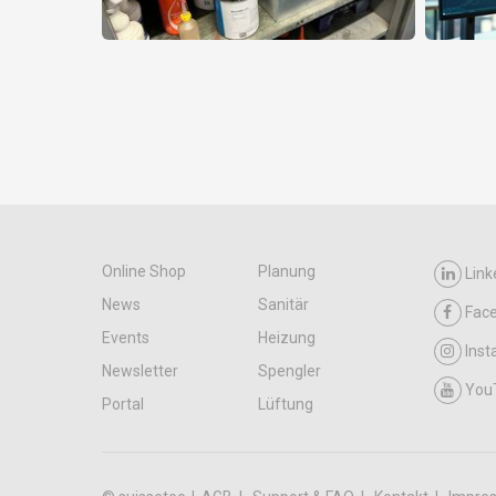
Online Shop
Planung
Link
News
Sanitär
Fac
Events
Heizung
Ins
Newsletter
Spengler
You
Portal
Lüftung