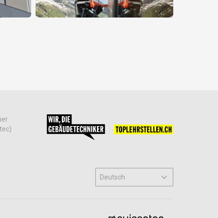
her
tec)