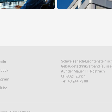
Schweizerisch-Liechtensteinisc
edIn
Gebäudetechnikverband (suisse
ebook
Auf der Mauer 11, Postfach
CH-8021 Zürich
tagram
+41 43 244 73 00
Tube