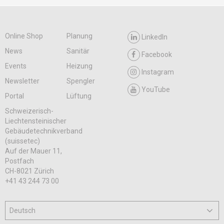
Online Shop
Planung
LinkedIn
News
Sanitär
Facebook
Events
Heizung
Instagram
Newsletter
Spengler
YouTube
Portal
Lüftung
Schweizerisch-
Liechtensteinischer
Gebäudetechnikverband
(suissetec)
Auf der Mauer 11,
Postfach
CH-8021 Zürich
+41 43 244 73 00