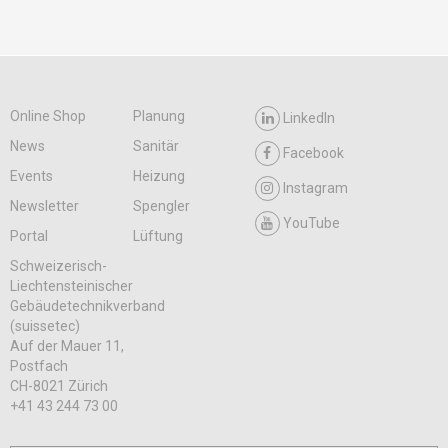
Online Shop
Planung
LinkedIn
News
Sanitär
Facebook
Events
Heizung
Instagram
Newsletter
Spengler
YouTube
Portal
Lüftung
Schweizerisch-
Liechtensteinischer
Gebäudetechnikverband
(suissetec)
Auf der Mauer 11,
Postfach
CH-8021 Zürich
+41 43 244 73 00