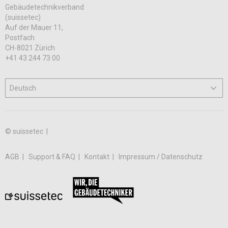
Gebäudetechnikverband
(suissetec)
Auf der Mauer 11,
Postfach
CH-8021 Zürich
+41 43 244 73 00
© suissetec |
AGB
Support & FAQ
Kontakt
Impressum / Datenschutz