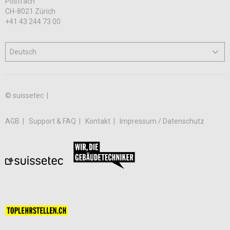
Postfach
CH-8021 Zürich
+41 43 244 73 00
© suissetec |
AGB
Support & FAQ
Kontakt
Impressum / Datenschutz