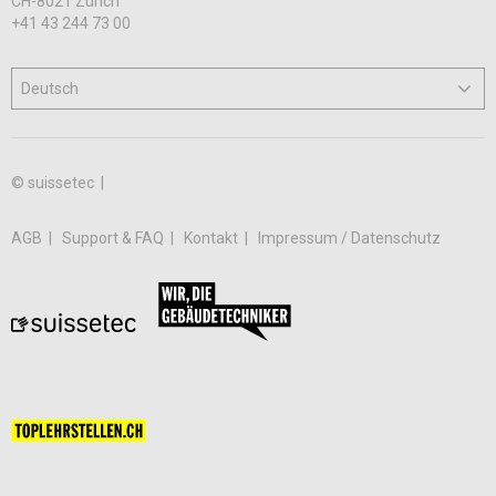
CH-8021 Zürich
+41 43 244 73 00
© suissetec |
AGB
Support & FAQ
Kontakt
Impressum / Datenschutz