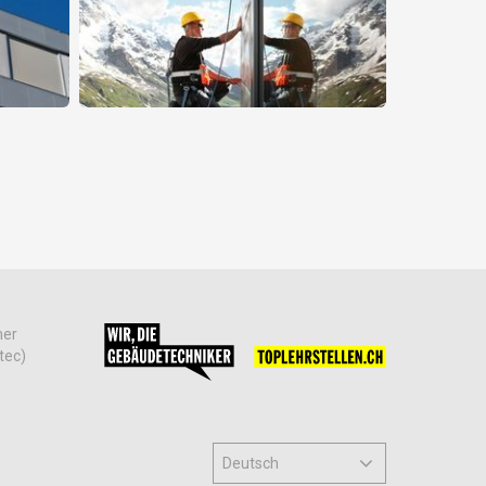
her
tec)