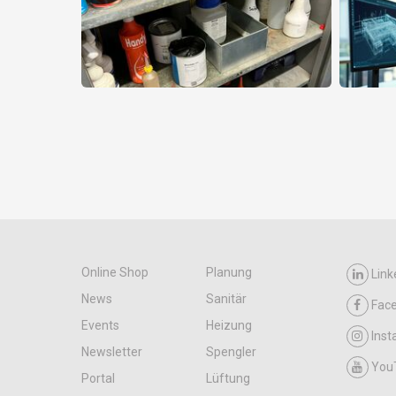
Online Shop
Planung
Link
News
Sanitär
Fac
Events
Heizung
Ins
Newsletter
Spengler
You
Portal
Lüftung