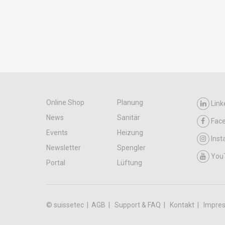
Online Shop
Planung
Link
News
Sanitär
Fac
Events
Heizung
Ins
Newsletter
Spengler
You
Portal
Lüftung
© suissetec |
AGB
Support & FAQ
Kontakt
Impre