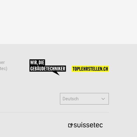
her
tec)