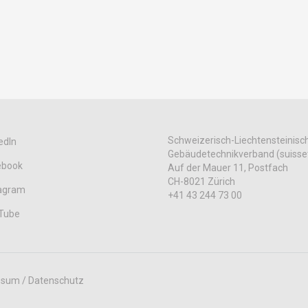
Schweizerisch-Liechtensteinisc
edIn
Gebäudetechnikverband (suisse
ebook
Auf der Mauer 11, Postfach
CH-8021 Zürich
tagram
+41 43 244 73 00
Tube
ssum / Datenschutz