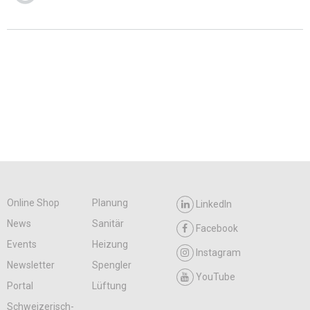
Online Shop
Planung
LinkedIn
News
Sanitär
Facebook
Events
Heizung
Instagram
Newsletter
Spengler
YouTube
Portal
Lüftung
Schweizerisch-