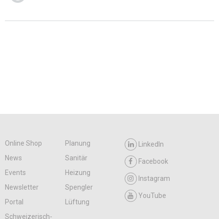
Online Shop
Planung
LinkedIn
News
Sanitär
Facebook
Events
Heizung
Instagram
Newsletter
Spengler
YouTube
Portal
Lüftung
Schweizerisch-