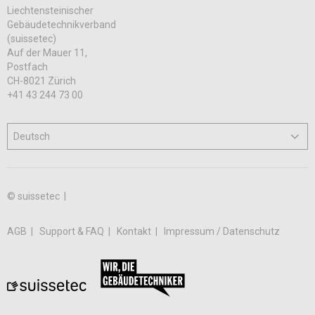
Liechtensteinischer
Gebäudetechnikverband
(suissetec)
Auf der Mauer 11,
Postfach
CH-8021 Zürich
+41 43 244 73 00
© suissetec |
AGB
Support & FAQ
Kontakt
Impressum / Datenschutz