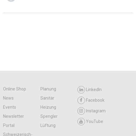
Online Shop
Planung
LinkedIn
News
Sanitär
Facebook
Events
Heizung
Instagram
Newsletter
Spengler
YouTube
Portal
Lüftung
Schweizerisch-