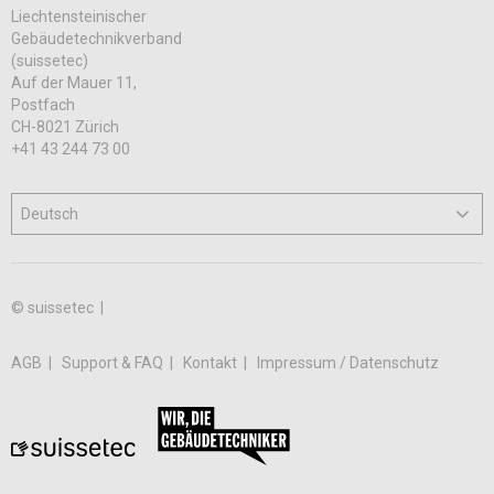
Liechtensteinischer
Gebäudetechnikverband
(suissetec)
Auf der Mauer 11,
Postfach
CH-8021 Zürich
+41 43 244 73 00
© suissetec |
AGB
Support & FAQ
Kontakt
Impressum / Datenschutz