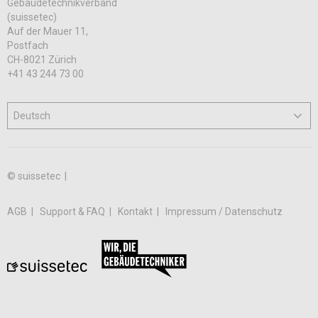
Gebäudetechnikverband
(suissetec)
Auf der Mauer 11,
Postfach
CH-8021 Zürich
+41 43 244 73 00
© suissetec |
AGB
Support & FAQ
Kontakt
Impressum / Datenschutz