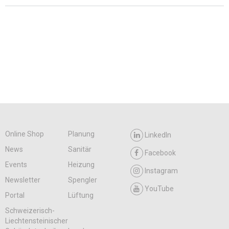
Online Shop
Planung
LinkedIn
News
Sanitär
Facebook
Events
Heizung
Instagram
Newsletter
Spengler
YouTube
Portal
Lüftung
Schweizerisch-
Liechtensteinischer