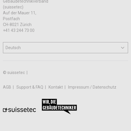
Gebäudetechnikverband
(suissetec)
Auf der Mauer 11,
Postfach
CH-8021 Zürich
+41 43 244 73 00
© suissetec |
AGB
Support & FAQ
Kontakt
Impressum / Datenschutz