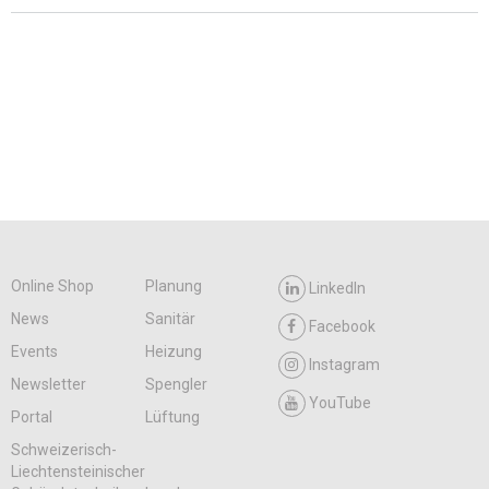
Online Shop
Planung
LinkedIn
News
Sanitär
Facebook
Events
Heizung
Instagram
Newsletter
Spengler
YouTube
Portal
Lüftung
Schweizerisch-
Liechtensteinischer