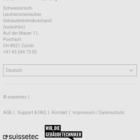
Schweizerisch-
Liechtensteinischer
Gebäudetechnikverband
(suissetec)
Auf der Mauer 11,
Postfach
CH-8021 Zürich
+41 43 244 73 00
© suissetec |
AGB
Support & FAQ
Kontakt
Impressum / Datenschutz