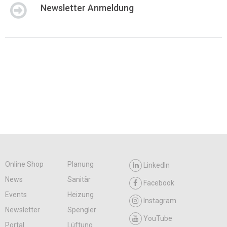
Newsletter Anmeldung
Online Shop
Planung
LinkedIn
News
Sanitär
Facebook
Events
Heizung
Instagram
Newsletter
Spengler
YouTube
Portal
Lüftung