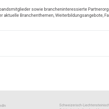
rbandsmitglieder sowie brancheninteressierte Partnerorga
ber aktuelle Branchenthemen, Weiterbildungsangebote, F
Schweizerisch-Liechtensteinisc
edIn