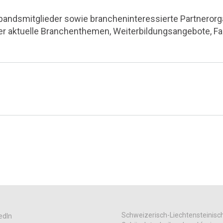
rbandsmitglieder sowie brancheninteressierte Partnerorga
ber aktuelle Branchenthemen, Weiterbildungsangebote, F
Schweizerisch-Liechtensteinisc
edIn