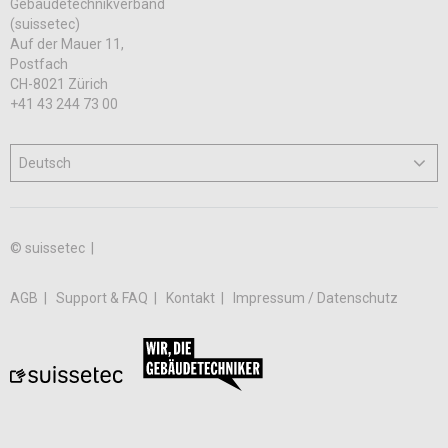
Gebäudetechnikverband
(suissetec)
Auf der Mauer 11,
Postfach
CH-8021 Zürich
+41 43 244 73 00
© suissetec |
AGB
Support & FAQ
Kontakt
Impressum / Datenschutz