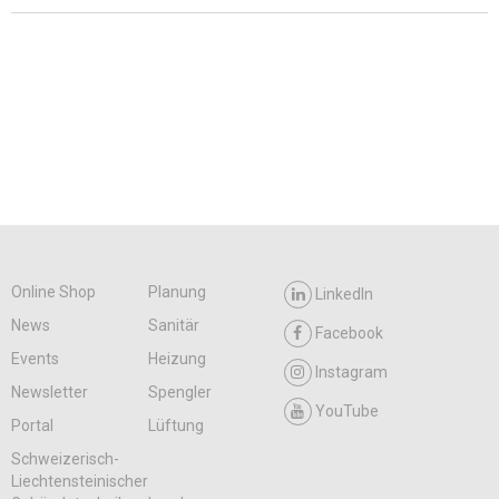
Online Shop
Planung
LinkedIn
News
Sanitär
Facebook
Events
Heizung
Instagram
Newsletter
Spengler
YouTube
Portal
Lüftung
Schweizerisch-
Liechtensteinischer