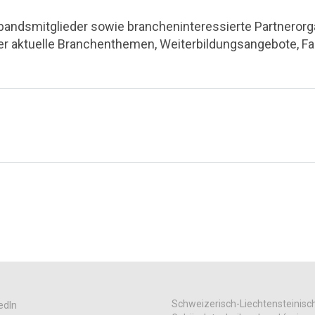
rbandsmitglieder sowie brancheninteressierte Partnerorga
ber aktuelle Branchenthemen, Weiterbildungsangebote, F
Schweizerisch-Liechtensteinisc
edIn