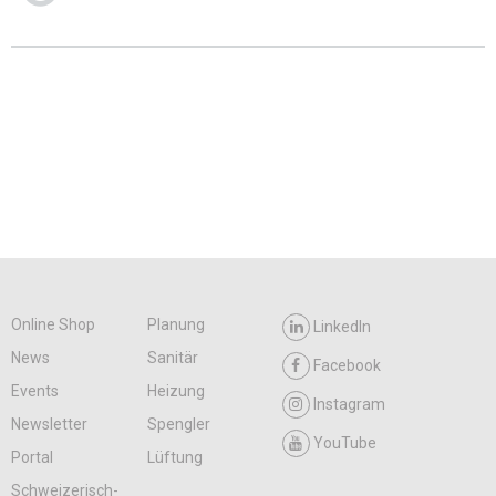
Online Shop
Planung
LinkedIn
News
Sanitär
Facebook
Events
Heizung
Instagram
Newsletter
Spengler
YouTube
Portal
Lüftung
Schweizerisch-