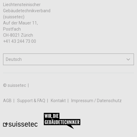
Liechtensteinischer
Gebäudetechnikverband
(suissetec)
Auf der Mauer 11,
Postfach
CH-8021 Zürich
+41 43 244 73 00
© suissetec |
AGB
Support & FAQ
Kontakt
Impressum / Datenschutz