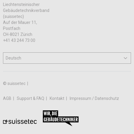
Liechtensteinischer
Gebäudetechnikverband
(suissetec)
Auf der Mauer 11,
Postfach
CH-8021 Zürich
+41 43 244 73 00
© suissetec |
AGB
Support & FAQ
Kontakt
Impressum / Datenschutz