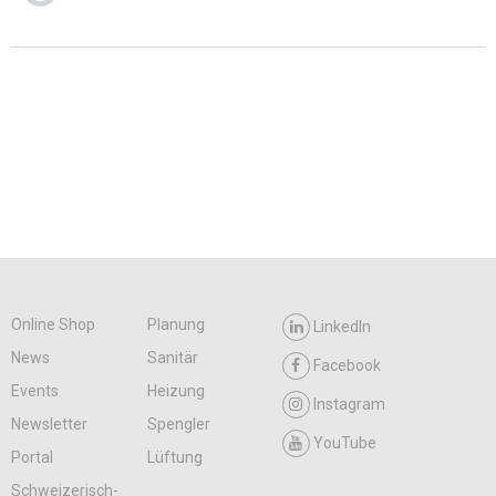
Online Shop
Planung
LinkedIn
News
Sanitär
Facebook
Events
Heizung
Instagram
Newsletter
Spengler
YouTube
Portal
Lüftung
Schweizerisch-