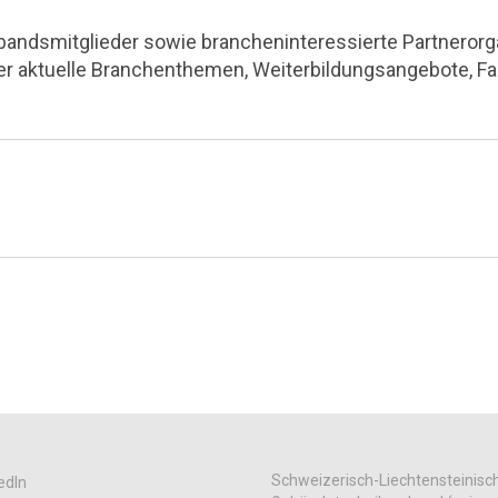
rbandsmitglieder sowie brancheninteressierte Partnerorga
ber aktuelle Branchenthemen, Weiterbildungsangebote, F
Schweizerisch-Liechtensteinisc
edIn