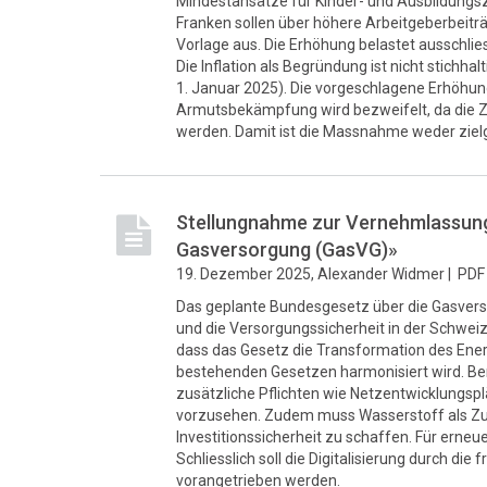
Mindestansätze für Kinder- und Ausbildungsz
Franken sollen über höhere Arbeitgeberbeiträg
Vorlage aus. Die Erhöhung belastet ausschlies
Die Inflation als Begründung ist nicht stichh
1. Januar 2025). Die vorgeschlagene Erhöhung
Armutsbekämpfung wird bezweifelt, da die Zu
werden. Damit ist die Massnahme weder zielge
Stellungnahme zur Vernehmlassung 
Gasversorgung (GasVG)»
19. Dezember 2025, Alexander Widmer |
PDF 
Das geplante Bundesgesetz über die Gasvers
und die Versorgungssicherheit in der Schweiz 
dass das Gesetz die Transformation des Ener
bestehenden Gesetzen harmonisiert wird. Ber
zusätzliche Pflichten wie Netzentwicklungs
vorzusehen. Zudem muss Wasserstoff als Zu
Investitionssicherheit zu schaffen. Für erneu
Schliesslich soll die Digitalisierung durch die 
vorangetrieben werden.