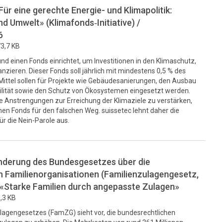
Für eine gerechte Energie- und Klimapolitik:
nd Umwelt» (Klimafonds‑Initiative) /
6
3,7 KB
und einen Fonds einrichtet, um Investitionen in den Klimaschutz,
anzieren. Dieser Fonds soll jährlich mit mindestens 0,5 % des
Mittel sollen für Projekte wie Gebäudesanierungen, den Ausbau
ilität sowie den Schutz von Ökosystemen eingesetzt werden.
 die Anstrengungen zur Erreichung der Klimaziele zu verstärken,
chen Fonds für den falschen Weg. suissetec lehnt daher die
für die Nein-Parole aus.
derung des Bundesgesetzes über die
n Familienorganisationen (Familienzulagengesetz,
st «Starke Familien durch angepasste Zulagen»
,3 KB
lagengesetzes (FamZG) sieht vor, die bundesrechtlichen