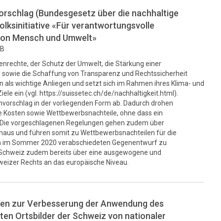
rschlag (Bundesgesetz über die nachhaltige
ksinitiative «Für verantwortungsvolle
von Mensch und Umwelt»
KB
enrechte, der Schutz der Umwelt, die Stärkung einer
sowie die Schaffung von Transparenz und Rechtssicherheit
 als wichtige Anliegen und setzt sich im Rahmen ihres Klima- und
ele ein (vgl. https://suissetec.ch/de/nachhaltigkeit.html).
nvorschlag in der vorliegenden Form ab. Dadurch drohen
e Kosten sowie Wettbewerbsnachteile, ohne dass ein
 Die vorgeschlagenen Regelungen gehen zudem über
inaus und führen somit zu Wettbewerbsnachteilen für die
en im Sommer 2020 verabschiedeten Gegenentwurf zu
e Schweiz zudem bereits über eine ausgewogene und
weizer Rechts an das europäische Niveau.
n zur Verbesserung der Anwendung des
en Ortsbilder der Schweiz von nationaler