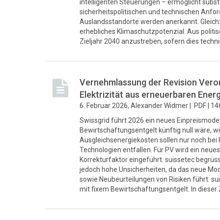
intelligenten Steuerungen – ermöglicht subs
sicherheitspolitischen und technischen Anfo
Auslandsstandorte werden anerkannt. Gleich
erhebliches Klimaschutzpotenzial. Aus politis
Zieljahr 2040 anzustreben, sofern dies techni
Vernehmlassung der Revision Veror
Elektrizität aus erneuerbaren Ene
6. Februar 2026, Alexander Widmer |
PDF |
14
Swissgrid führt 2026 ein neues Einpreismodell
Bewirtschaftungsentgelt künftig null wäre,
Ausgleichsenergiekosten sollen nur noch bei 
Technologien entfallen. Für PV wird ein neue
Korrekturfaktor eingeführt. suissetec begrüs
jedoch hohe Unsicherheiten, da das neue Mo
sowie Neubeurteilungen von Risiken führt. su
mit fixem Bewirtschaftungsentgelt. In dieser