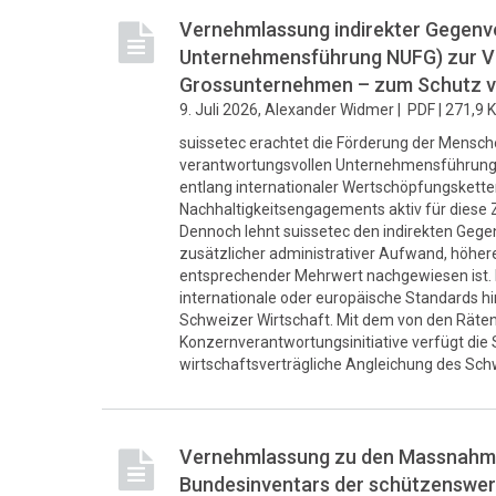
Vernehmlassung indirekter Gegenvo
Unternehmensführung NUFG) zur Vol
Grossunternehmen – zum Schutz 
9. Juli 2026, Alexander Widmer |
PDF |
271,9 
suissetec erachtet die Förderung der Mensch
verantwortungsvollen Unternehmensführung 
entlang internationaler Wertschöpfungsketten
Nachhaltigkeitsengagements aktiv für diese Zi
Dennoch lehnt suissetec den indirekten Gege
zusätzlicher administrativer Aufwand, höher
entsprechender Mehrwert nachgewiesen ist.
internationale oder europäische Standards h
Schweizer Wirtschaft. Mit dem von den Rät
Konzernverantwortungsinitiative verfügt di
wirtschaftsverträgliche Angleichung des Sch
Vernehmlassung zu den Massnahme
Bundesinventars der schützenswert