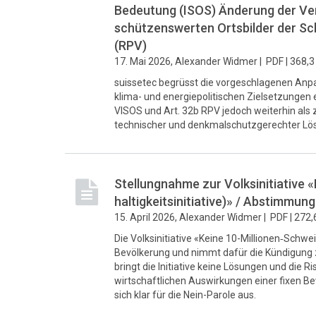
Bedeutung (ISOS) Änderung der Ve
schützenswerten Ortsbilder der S
(RPV)
17. Mai 2026, Alexander Widmer |
PDF |
368,3
suissetec begrüsst die vorgeschlagenen Anpass
klima- und energiepolitischen Zielsetzungen 
VISOS und Art. 32b RPV jedoch weiterhin als
technischer und denkmalschutzgerechter Lö
Stellungnahme zur Volksinitiative 
haltigkeitsinitiative)» / Abstimmun
15. April 2026, Alexander Widmer |
PDF |
272,
Die Volksinitiative «Keine 10-Millionen‑Schwei
Bevölkerung und nimmt dafür die Kündigung z
bringt die Initiative keine Lösungen und die 
wirtschaftlichen Auswirkungen einer fixen Bev
sich klar für die Nein-Parole aus.