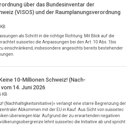
rordnung über das Bundesinventar der
chweiz (VISOS) und der Raumplanungsverordnung
 KB
ungen als Schritt in die richtige Richtung. Mit Blick auf die
erachtet suissetec die Anpassungen bei den Art. 10 Abs. 1bis
 zu einschränkend, insbesondere angesichts bereits bestehender
sungen.
«Keine 10-Millionen Schweiz! (Nach-
g vom 14. Juni 2026
6 KB
z! (Nachhaltigkeitsinitiative)» verlangt eine starre Begrenzung der
entraler Abkommen mit der EU in Kauf. Aus Sicht von suissetec
Risiken überwiegen klar. Aufgrund der zu erwartenden negativen
ölkerungsobergrenze lehnt suissetec die Initiative ab und spricht