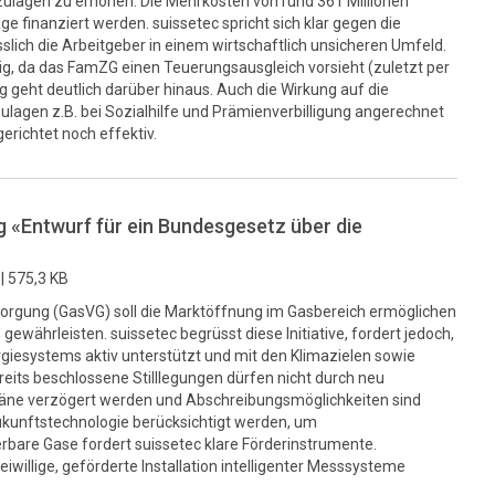
ulagen zu erhöhen. Die Mehrkosten von rund 361 Millionen
e finanziert werden. suissetec spricht sich klar gegen die
slich die Arbeitgeber in einem wirtschaftlich unsicheren Umfeld.
altig, da das FamZG einen Teuerungsausgleich vorsieht (zuletzt per
 geht deutlich darüber hinaus. Auch die Wirkung auf die
lagen z.B. bei Sozialhilfe und Prämienverbilligung angerechnet
richtet noch effektiv.
«Entwurf für ein Bundesgesetz über die
|
575,3 KB
orgung (GasVG) soll die Marktöffnung im Gasbereich ermöglichen
gewährleisten. suissetec begrüsst diese Initiative, fordert jedoch,
giesystems aktiv unterstützt und mit den Klimazielen sowie
eits beschlossene Stilllegungen dürfen nicht durch neu
pläne verzögert werden und Abschreibungsmöglichkeiten sind
kunftstechnologie berücksichtigt werden, um
erbare Gase fordert suissetec klare Förderinstrumente.
freiwillige, geförderte Installation intelligenter Messsysteme