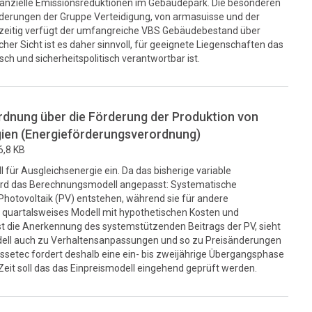
tanzielle Emissionsreduktionen im Gebäudepark. Die besonderen
rderungen der Gruppe Verteidigung, von armasuisse und der
zeitig verfügt der umfangreiche VBS Gebäudebestand über
cher Sicht ist es daher sinnvoll, für geeignete Liegenschaften das
sch und sicherheitspolitisch verantwortbar ist.
dnung über die Förderung der Produktion von
rgien (Energieförderungsverordnung)
6,8 KB
 für Ausgleichsenergie ein. Da das bisherige variable
 wird das Berechnungsmodell angepasst: Systematische
Photovoltaik (PV) entstehen, während sie für andere
s quartalsweises Modell mit hypothetischen Kosten und
st die Anerkennung des systemstützenden Beitrags der PV, sieht
dell auch zu Verhaltensanpassungen und so zu Preisänderungen
issetec fordert deshalb eine ein- bis zweijährige Übergangsphase
 Zeit soll das das Einpreismodell eingehend geprüft werden.