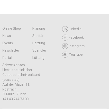
Online Shop
Planung
LinkedIn
News
Sanitär
Facebook
Events
Heizung
Instagram
Newsletter
Spengler
YouTube
Portal
Lüftung
Schweizerisch-
Liechtensteinischer
Gebäudetechnikverband
(suissetec)
Auf der Mauer 11,
Postfach
CH-8021 Zürich
+41 43 244 73 00