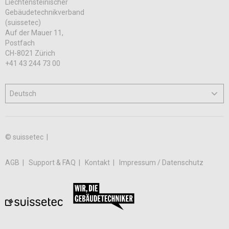
Liechtensteinischer
Gebäudetechnikverband
(suissetec)
Auf der Mauer 11,
Postfach
CH-8021 Zürich
+41 43 244 73 00
© suissetec |
AGB
Support & FAQ
Kontakt
Impressum / Datenschutz