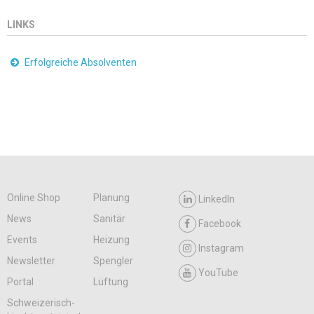
LINKS
Erfolgreiche Absolventen
Online Shop
Planung
LinkedIn
News
Sanitär
Facebook
Events
Heizung
Instagram
Newsletter
Spengler
YouTube
Portal
Lüftung
Schweizerisch-