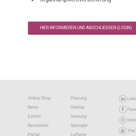
HIER INFORMIEREN UND ABSCHLIESSEN (LOGIN)
Online Shop
Planung
Link
News
Sanitär
Fac
Events
Heizung
Ins
Newsletter
Spengler
You
Portal
Lüftung