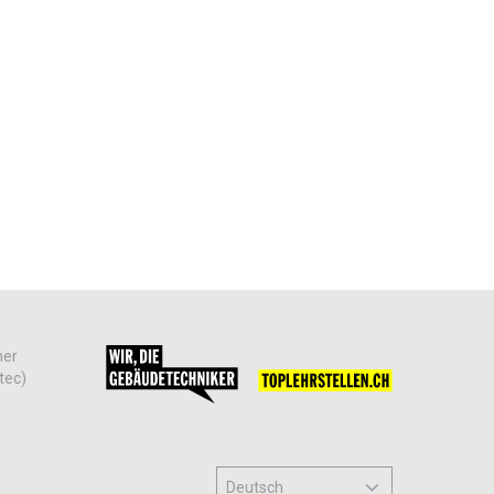
her
tec)