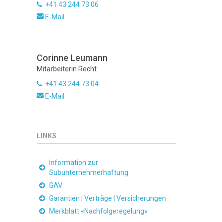
+41 43 244 73 06
E-Mail
Corinne Leumann
Mitarbeiterin Recht
+41 43 244 73 04
E-Mail
LINKS
Information zur
Subunternehmerhaftung
GAV
Garantien | Verträge | Versicherungen
Merkblatt «Nachfolgeregelung»