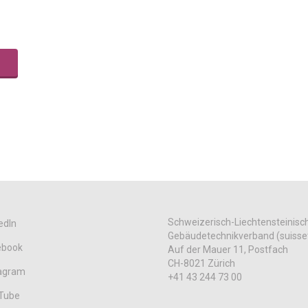
Schweizerisch-Liechtensteinisc
edIn
Gebäudetechnikverband (suisse
ebook
Auf der Mauer 11, Postfach
CH-8021 Zürich
tagram
+41 43 244 73 00
Tube