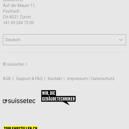
Auf der Mauer 11,
Postfach
CH-8021 Zürich
+41 43 244 73 00
© suissetec |
AGB
Support & FAQ
Kontakt
Impressum / Datenschutz