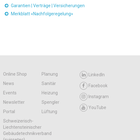
Garantien | Verträge | Versicherungen
Merkblatt «Nachfolgeregelung»
Online Shop
Planung
LinkedIn
News
Sanitär
Facebook
Events
Heizung
Instagram
Newsletter
Spengler
YouTube
Portal
Lüftung
Schweizerisch-
Liechtensteinischer
Gebäudetechnikverband
(suissetec)