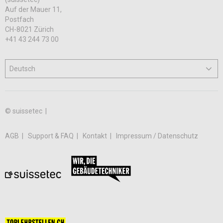
Auf der Mauer 11,
Postfach
CH-8021 Zürich
+41 43 244 73 00
© suissetec |
AGB
Support & FAQ
Kontakt
Impressum / Datenschutz