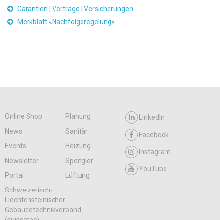
Garantien | Verträge | Versicherungen
Merkblatt «Nachfolgeregelung»
Online Shop
Planung
LinkedIn
News
Sanitär
Facebook
Events
Heizung
Instagram
Newsletter
Spengler
YouTube
Portal
Lüftung
Schweizerisch-
Liechtensteinischer
Gebäudetechnikverband
(suissetec)