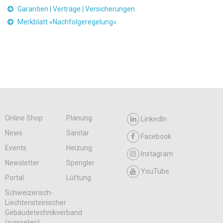
Garantien | Verträge | Versicherungen
Merkblatt «Nachfolgeregelung»
Online Shop
Planung
LinkedIn
News
Sanitär
Facebook
Events
Heizung
Instagram
Newsletter
Spengler
YouTube
Portal
Lüftung
Schweizerisch-
Liechtensteinischer
Gebäudetechnikverband
(suissetec)