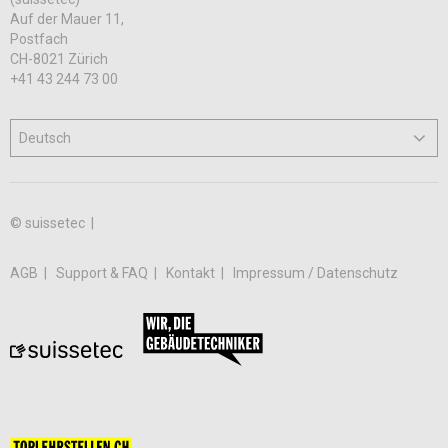
Auf der Mauer 11,
Postfach
CH-8021 Zürich
+41 43 244 73 00
© suissetec |
AGB
Support & FAQ
Kontakt
Impressum / Datenschutz