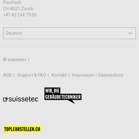
Postfach
CH-8021 Zürich
+41 43 244 73 00
© suissetec |
AGB
Support & FAQ
Kontakt
Impressum / Datenschutz