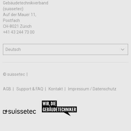
Gebäudetechnikverband
(suissetec)
Auf der Mauer 11,
Postfach
CH-8021 Zürich
+41 43 244 73 00
© suissetec |
AGB
Support & FAQ
Kontakt
Impressum / Datenschutz