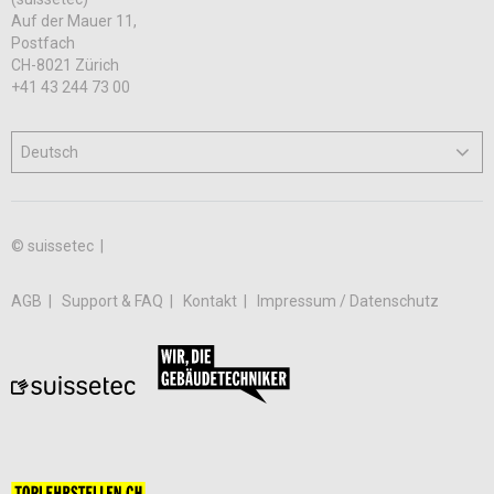
Auf der Mauer 11,
Postfach
CH-8021 Zürich
+41 43 244 73 00
© suissetec |
AGB
Support & FAQ
Kontakt
Impressum / Datenschutz