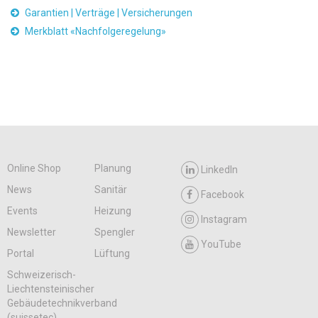
Garantien | Verträge | Versicherungen
Merkblatt «Nachfolgeregelung»
Online Shop
Planung
LinkedIn
News
Sanitär
Facebook
Events
Heizung
Instagram
Newsletter
Spengler
YouTube
Portal
Lüftung
Schweizerisch-
Liechtensteinischer
Gebäudetechnikverband
(suissetec)