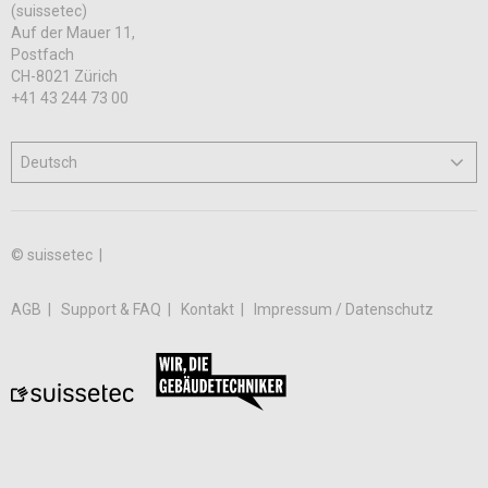
(suissetec)
Auf der Mauer 11,
Postfach
CH-8021 Zürich
+41 43 244 73 00
© suissetec |
AGB
Support & FAQ
Kontakt
Impressum / Datenschutz