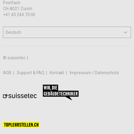
Postfach
CH-8021 Zürich
+41 43 244 73 00
© suissetec |
AGB
Support & FAQ
Kontakt
Impressum / Datenschutz