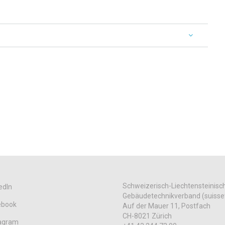
Schweizerisch-Liechtensteinisc
edIn
Gebäudetechnikverband (suisse
ebook
Auf der Mauer 11, Postfach
CH-8021 Zürich
tagram