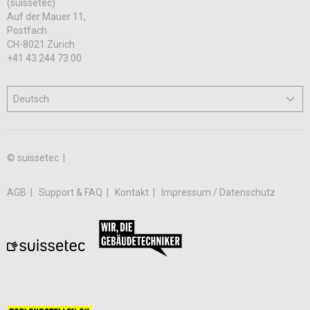
(suissetec)
Auf der Mauer 11,
Postfach
CH-8021 Zürich
+41 43 244 73 00
© suissetec |
AGB
Support & FAQ
Kontakt
Impressum / Datenschutz