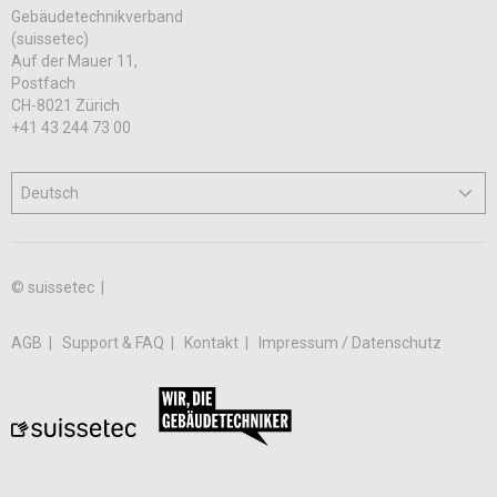
Gebäudetechnikverband
(suissetec)
Auf der Mauer 11,
Postfach
CH-8021 Zürich
+41 43 244 73 00
© suissetec |
AGB
Support & FAQ
Kontakt
Impressum / Datenschutz