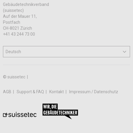
Gebäudetechnikverband
(suissetec)
Auf der Mauer 11,
Postfach
CH-8021 Zürich
+41 43 244 73 00
© suissetec |
AGB
Support & FAQ
Kontakt
Impressum / Datenschutz