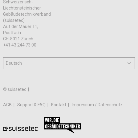
Schweizerisch-
Liechtensteinischer
Gebäudetechnikverband
(suissetec)
Auf der Mauer 11,
Postfach
CH-8021 Zürich
+41 43 244 73 00
© suissetec |
AGB
Support & FAQ
Kontakt
Impressum / Datenschutz